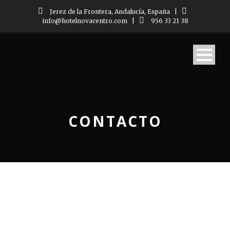
Jerez de la Frontera, Andalucía, España
|
info@hotelnovacentro.com
|
956 33 21 38
CONTACTO